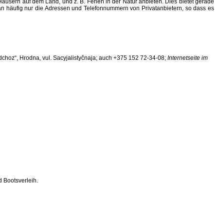
Häusern auf dem Land, und z. B. Ferien in der Natur anbieten. Dies bietet gerade
 man häufig nur die Adressen und Telefonnummern von Privatanbietern, so dass es
hoz“, Hrodna, vul. Sacyjalistyčnaja; auch +375 152 72-34-08;
Internetseite im
d Bootsverleih.