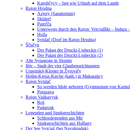
Karobčycy – fast wie Urlaub auf dem Lande
Rajon Hrodna
Azjory (Sanatorium)
Skidzel
Parečča
Unterwegs durch den Rajon: Vercjalíški – Indura 
Hoža
Svislač (Dorf im Rajon Hrodna)
Ščučyn
Der Palast der Drucki-Ljubeckis (1)
Der Palast der Drucki-Ljubeckis (2)
Alte Synagoge in Slonim
Iŭje – Stadt der vier Glaubensrichtungen
Uspenskij-Kloster in Žyrovičy
Heilig-Kreuz-Kirche (kath.) in Makaraŭcy
Rajon Svislač
So werden Idole geboren (Gymnasium von Kastuś
Porazava
Rajon Vaŭkavysk
Roś
Padarosk
Legenden und Spukgeschichten
Schlosslegenden aus Mir
Spukgeschichten aus Halšany
Der See Svicjaź (bei Navahrudak)