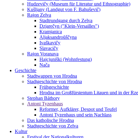
Hudzevičy (Museum für Literatur und Ethnographie)
Kušljany (Landgut von F. Bahuševič)
Rajon Zelva
Stadtrundgang durch Zelva
Dzjarečyn ("Klein-Versailles")
Kramjanica
Aljaksandroŭščyna
Ivaškavičy
Slavacičy
Rajon Voranava
Hajcjuniški (Wohnfestung)
Nača
Geschichte
Stadtwappen von Hrodna
Stadtgeschichte von Hrodna
Frühgeschichte
Hrodna im Großfürstentum Litauen und in der Rze
Stephan Báthory
Antoni Tyzenhaus
Reformer, Aufklärer, Despot und Teufel
Antoni Tyzenhaus und sein Nachlass
Das katholische Hrodna
Stadtgeschichte von Zelva
Kultur
Festival der Nationalkulturen