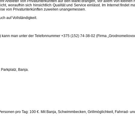
mehr Anbieter von Privatunterkünften auf den Markt drängen, vor allem von kleinen 
ht, woraufhin sich hinsichtlich Qualität und Service einlässt. Im Internet findet
Preise von Privatunterkünften zuweilen unangemessen.
ch auf Vollständigkeit.
 kann man unter der Telefonnummer +375 (152) 74-38-02 (Firma „Grodnomeliovodc
 Parkplatz, Banja.
Personen pro Tag: 100 €. Mit Banja, Schwimmbecken, Grillmöglichkeit, Fahrrad- un