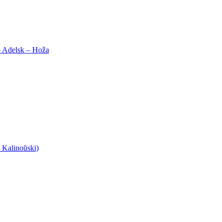
– Adelsk – Hoža
 Kalinoŭski)