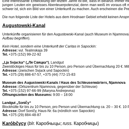
Eine interessante Entwicklung der letzten Jahre ist die, dass in Belarus immer 
jungen Leuten ein gewisses Abenteuerpotenzial, denn man weiß im voraus oft nic
schwer ist, sich ein Bild von einer Unterkunft zu machen. Auch erscheinen die 
Die nun folgende Liste der Hotels aus dem Hrodnaer Gebiet erhebt keinen Anspru
Augustowski-Kanal
Unterkünfte organisieren für den Augustowski-Kanal (auch Museum in Njamnova)
Aufbau begriffen
).
Kein Hotel, sondern eine Unterkunft der Caritas in Sapockin:
Adresse:
vul. Tealinskaja 39
Tel.
+375 (152) 99-22-92
„Lja Svjacka“ („Ля Свяцка“)
, Landgut
Zweistöckiges Haus für bis zu 10 Person, pro Person und Übernachtung 20 €. Mit
Adresse:
(zwischen Svjack und Sapockin)
Tel.
+375 (29) 886-67-57, +375 (44) 772-15-83
Museum des Augustowski-Kanals / Haus des Schleusenwärters, Njamnova
Adresse:
(Ortszentrum Njamnova, gegenüber der Schleuse)
Tel.
+375 (152) 97-66-99 (Maryna Andrejevna)
Öffnungszeiten des Museums:
9:00 – 18:00
Landgut „Soničy“
Blockhütte für bis zu 10 Person, pro Person und Übernachtung ca. 20 – 30 €. 10 
Adresse:
Dorf Soničy, Haus-Nr. 6a (nördlich von Sapockin)
Tel.
+375 (29) 884-48-87
Karóbčycy
(
blr.
Каробчыцы;
russ.
Каробчицы)