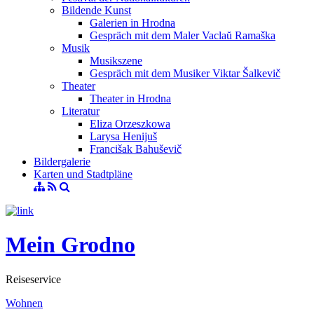
Bildende Kunst
Galerien in Hrodna
Gespräch mit dem Maler Vaclaŭ Ramaška
Musik
Musikszene
Gespräch mit dem Musiker Viktar Šalkevič
Theater
Theater in Hrodna
Literatur
Eliza Orzeszkowa
Larysa Henijuš
Francišak Bahuševič
Bildergalerie
Karten und Stadtpläne
Mein Grodno
Reiseservice
Wohnen