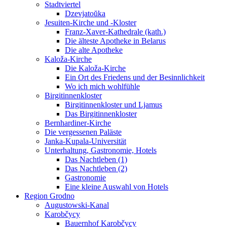
Stadtviertel
Dzevjatoŭka
Jesuiten-Kirche und -Kloster
Franz-Xaver-Kathedrale (kath.)
Die älteste Apotheke in Belarus
Die alte Apotheke
Kaloža-Kirche
Die Kaloža-Kirche
Ein Ort des Friedens und der Besinnlichkeit
Wo ich mich wohlfühle
Birgitinnenkloster
Birgitinnenkloster und Ljamus
Das Birgitinnenkloster
Bernhardiner-Kirche
Die vergessenen Paläste
Janka-Kupala-Universität
Unterhaltung, Gastronomie, Hotels
Das Nachtleben (1)
Das Nachtleben (2)
Gastronomie
Eine kleine Auswahl von Hotels
Region Grodno
Augustowski-Kanal
Karobčycy
Bauernhof Karobčycy