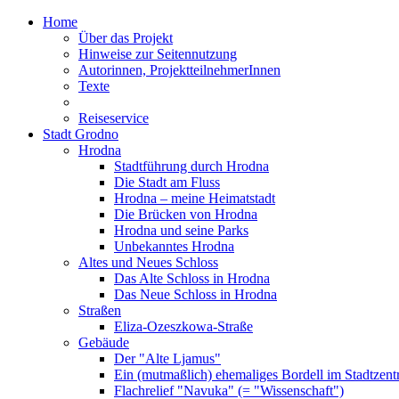
Home
Über das Projekt
Hinweise zur Seitennutzung
Autorinnen, ProjektteilnehmerInnen
Texte
Reiseservice
Stadt Grodno
Hrodna
Stadtführung durch Hrodna
Die Stadt am Fluss
Hrodna – meine Heimatstadt
Die Brücken von Hrodna
Hrodna und seine Parks
Unbekanntes Hrodna
Altes und Neues Schloss
Das Alte Schloss in Hrodna
Das Neue Schloss in Hrodna
Straßen
Eliza-Ozeszkowa-Straße
Gebäude
Der "Alte Ljamus"
Ein (mutmaßlich) ehemaliges Bordell im Stadtzen
Flachrelief "Navuka" (= "Wissenschaft")